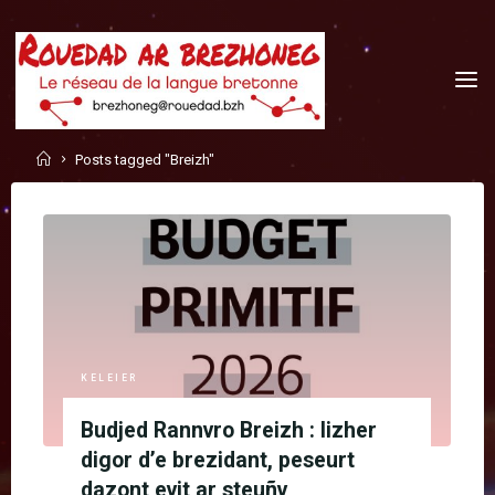
Skip
to
content
Home
Posts tagged "Breizh"
KELEIER
Budjed Rannvro Breizh : lizher
digor d’e brezidant, peseurt
dazont evit ar steuñv