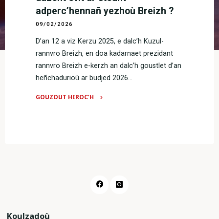
adperc’hennañ yezhoù Breizh ?
09/02/2026
D’an 12 a viz Kerzu 2025, e dalc’h Kuzul-
rannvro Breizh, en doa kadarnaet prezidant
rannvro Breizh e-kerzh an dalc’h goustlet d’an
heñchadurioù ar budjed 2026…
GOUZOUT HIROC’H
"Budjed
Rannvro
Breizh
:
lizher
digor
d’e
brezidant,
peseurt
dazont
Koulzadoù