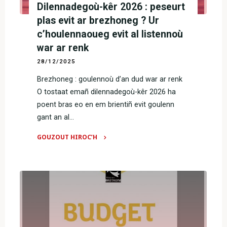
Dilennadegoù-kêr 2026 : peseurt
evit
ar
plas evit ar brezhoneg ? Ur
steuñv
c’houlennaoueg evit al listennoù
adperc’hennañ
war ar renk
yezhoù
28/12/2025
Breizh
Brezhoneg : goulennoù d’an dud war ar renk
?"
O tostaat emañ dilennadegoù-kêr 2026 ha
poent bras eo en em brientiñ evit goulenn
gant an al…
GOUZOUT HIROC’H
"Dilennadegoù-
kêr
2026
:
peseurt
plas
evit