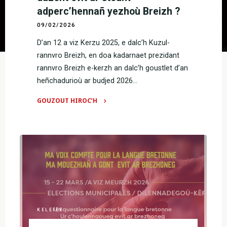
adperc’hennañ yezhoù Breizh ?
09/02/2026
D’an 12 a viz Kerzu 2025, e dalc’h Kuzul-
rannvro Breizh, en doa kadarnaet prezidant
rannvro Breizh e-kerzh an dalc’h goustlet d’an
heñchadurioù ar budjed 2026…
GOUZOUT HIROC’H
"Budjed
Rannvro
Breizh
:
lizher
digor
d’e
brezidant,
peseurt
KELEIER
dazont