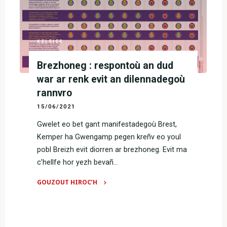
:
digresket
e
vo
KELEIER
budjed
Brezhoneg : respontoù an dud
ar
Brezhoneg
war ar renk evit an dilennadegoù
!"
rannvro
15/06/2021
Gwelet eo bet gant manifestadegoù Brest,
Kemper ha Gwengamp pegen kreñv eo youl
pobl Breizh evit diorren ar brezhoneg. Evit ma
c’hellfe hor yezh bevañ…
GOUZOUT HIROC’H
"Brezhoneg
:
respontoù