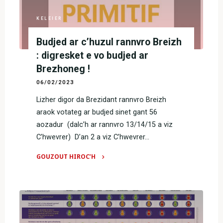
ar
brezhoneg
KELEIER
?
Budjed ar c’huzul rannvro Breizh
Ur
c’houlennaoueg
: digresket e vo budjed ar
evit
Brezhoneg !
al
06/02/2023
listennoù
Lizher digor da Brezidant rannvro Breizh
war
araok votateg ar budjed sinet gant 56
ar
aozadur (dalc’h ar rannvro 13/14/15 a viz
renk"
C’hwevrer) D’an 2 a viz C’hwevrer…
GOUZOUT HIROC’H
"Budjed
ar
c’huzul
rannvro
Breizh