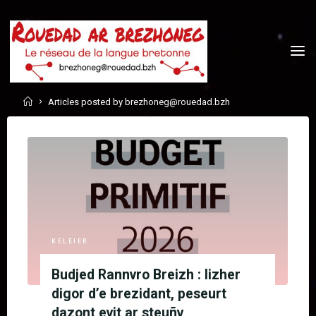
Skip
to
content
Home
Articles posted by brezhoneg@rouedad.bzh
KELEIER
Budjed Rannvro Breizh : lizher
digor d’e brezidant, peseurt
dazont evit ar steuñv