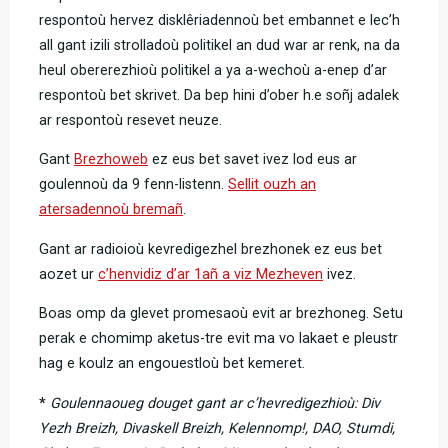
respontoù hervez disklêriadennoù bet embannet e lec’h
all gant izili strolladoù politikel an dud war ar renk, na da
heul obererezhioù politikel a ya a-wechoù a-enep d’ar
respontoù bet skrivet. Da bep hini d’ober h.e soñj adalek
ar respontoù resevet neuze.
Gant
Brezhoweb
ez eus bet savet ivez lod eus ar
goulennoù da 9 fenn-listenn.
Sellit ouzh an
atersadennoù bremañ
.
Gant ar radioioù kevredigezhel brezhonek ez eus bet
aozet ur
c’henvidiz d’ar 1añ a viz Mezheven
ivez.
Boas omp da glevet promesaoù evit ar brezhoneg. Setu
perak e chomimp aketus-tre evit ma vo lakaet e pleustr
hag e koulz an engouestloù bet kemeret.
*
Goulennaoueg douget gant ar c’hevredigezhioù: Div
Yezh Breizh, Divaskell Breizh, Kelennomp!, DAO, Stumdi,