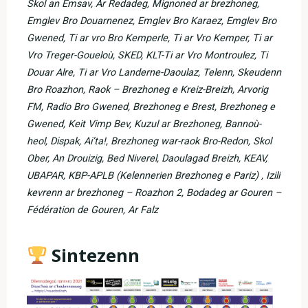
Skol an Emsav, Ar Redadeg, Mignoned ar brezhoneg,
Emglev Bro Douarnenez, Emglev Bro Karaez, Emglev Bro
Gwened, Ti ar vro Bro Kemperle, Ti ar Vro Kemper, Ti ar
Vro Treger-Goueloù, SKED, KLT-Ti ar Vro Montroulez, Ti
Douar Alre, Ti ar Vro Landerne-Daoulaz, Telenn, Skeudenn
Bro Roazhon, Raok – Brezhoneg e Kreiz-Breizh, Arvorig
FM, Radio Bro Gwened, Brezhoneg e Brest, Brezhoneg e
Gwened, Keit Vimp Bev, Kuzul ar Brezhoneg, Bannoù-
heol, Dispak, Ai’ta!, Brezhoneg war-raok Bro-Redon, Skol
Ober, An Drouizig, Bed Niverel, Daoulagad Breizh, KEAV,
UBAPAR, KBP-APLB (Kelennerien Brezhoneg e Pariz) , Izili
kevrenn ar brezhoneg – Roazhon 2, Bodadeg ar Gouren –
Fédération de Gouren, Ar Falz
Sintezenn