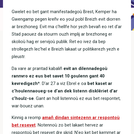
Gwelet eo bet gant manifestadegoù Brest, Kemper ha
Gwengamp pegen kreñv eo youl pobl Breizh evit diorren
ar brezhoneg. Evit ma c’hellfe hor yezh bevañ eo ret d’ar
Stad paouez da stourm ouzh implij ar brezhoneg er
skolioù hag er servijoù publik. Ret eo ivez da bep
strollegezh lec’hel e Breizh lakaat ur politikerezh yezh e
pleustr.
Da vare ar prantad kabaliñ
evit an dilennadegoù
rannvro ez eus bet savet 10 goulenn gant 40
kevredigezh*
. D’ar 27 a viz Ebrel e oa
bet kaset ar
c’houlennaoueg-se d’an dek listenn disklêriet d’ar
c’houlz-se
. Gant an holl listennoù ez eus bet respontet,
war-bouez unan.
Kinnig a reomp
amañ dindan sintezenn ar respontoù
bet resevet
. Notennoù zo bet lakaet hervez ar
respontoù bet resevet dre skrid. N’eo ket bet kemmet ar