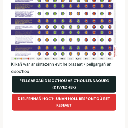
Klikañ war ar sintezenn evit he brasaat / pellgargañ an
disoc’hoù
PELLGARGAÑ DISOC’HOÙ AR C’HOULENNAOUEG
(DIVYEZHEK)
DIELFENNAÑ HOC’H-UNAN HOLL RESPONTOÙ BET
RESEVET