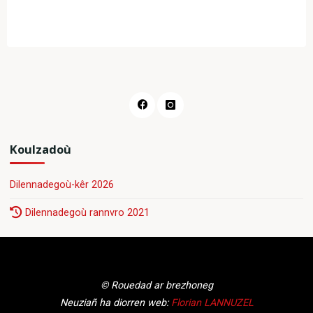
Koulzadoù
Dilennadegoù-kêr 2026
Dilennadegoù rannvro 2021
© Rouedad ar brezhoneg
Neuziañ ha diorren web:
Florian LANNUZEL