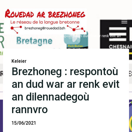
Skip
to
content
Home
Keleier
Brezhoneg : respontoù an dud war ar renk evit an
dilennadegoù rannvro
Keleier
Brezhoneg : respontoù
an dud war ar renk evit
an dilennadegoù
rannvro
15/06/2021